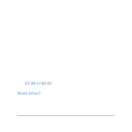
BMa
9 rue Duquesne
CS 23821
29238 BREST Cedex 2
Tél:
02 98 47 83 00
Brest-bma.fr