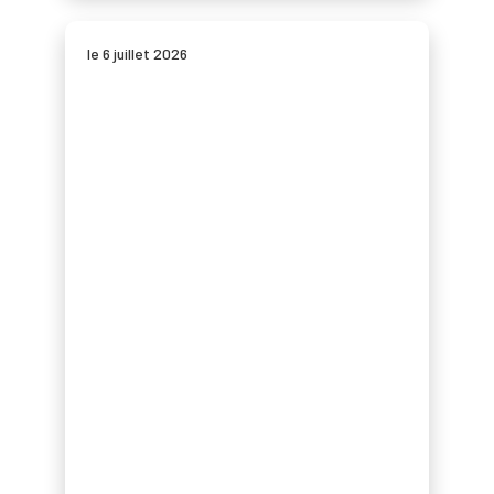
le 6 juillet 2026
Accueil
BMa
Les 7 dimensions
Les projets
Commercialisation
Marchés