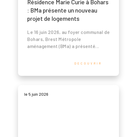
Résidence Marie Curie à Bohars
Actualités et
: BMa présente un nouveau
projet de logements
médias
Le 16 juin 2026, au foyer communal de
Contact
Bohars, Brest Métropole
aménagement (BMa) a présenté...
Presse
DECOUVRIR
Newsletter
Search Button
Search
for:
le 5 juin 2026