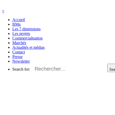
×
Accueil
BMa
Les 7 dimensions
Les projets
Commercialisation
Marchés
Actualités et médias
Contact
Presse
Newsletter
Search for:
Sea