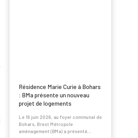
s
n
a
s
e
Résidence Marie Curie à Bohars
: BMa présente un nouveau
projet de logements
a
Le 16 juin 2026, au foyer communal de
x
Bohars, Brest Métropole
u
aménagement (BMa) a présenté...
,