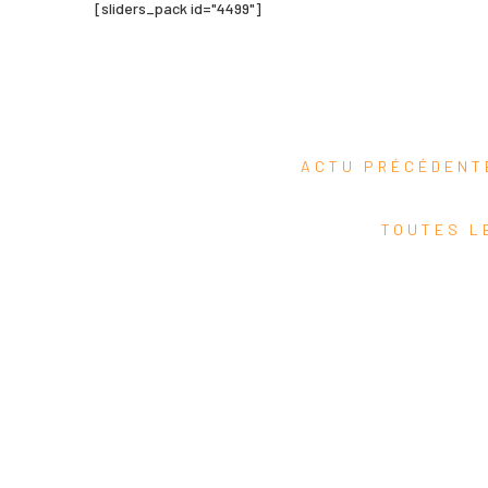
Newsletter
[sliders_pack id="4499"]
Search Button
Search
for:
ACTU PRÉCÉDEN
TOUTES L