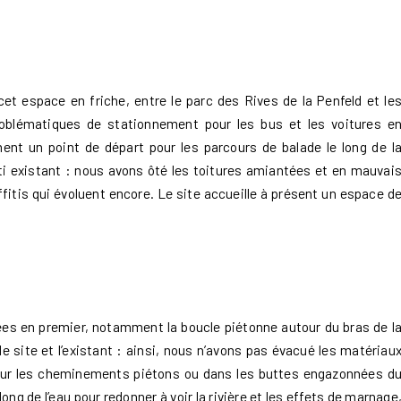
cet espace en friche, entre le parc des Rives de la Penfeld et le
 problématiques de stationnement pour les bus et les voitures e
ent un point de départ pour les parcours de balade le long de l
 bâti existant : nous avons ôté les toitures amiantées et en mauvai
ffitis qui évoluent encore. Le site accueille à présent un espace d
ées en premier, notamment la boucle piétonne autour du bras de l
 site et l’existant : ainsi, nous n’avons pas évacué les matériau
 sur les cheminements piétons ou dans les buttes engazonnées d
long de l’eau pour redonner à voir la rivière et les effets de marnage