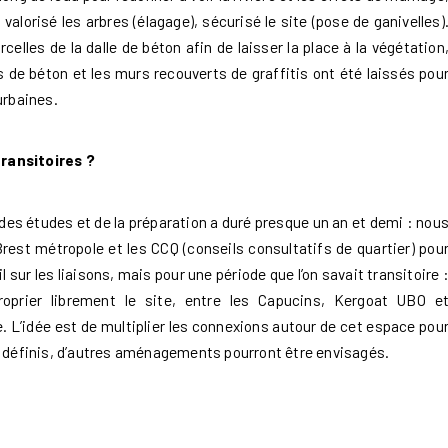
valorisé les arbres (élagage), sécurisé le site (pose de ganivelles)
lles de la dalle de béton afin de laisser la place à la végétation
es de béton et les murs recouverts de graffitis ont été laissés pou
urbaines.
ransitoires ?
e des études et de la préparation a duré presque un an et demi : nou
rest métropole et les CCQ (conseils consultatifs de quartier) pou
l sur les liaisons, mais pour une période que l’on savait transitoire 
roprier librement le site, entre les Capucins, Kergoat UBO e
. L’idée est de multiplier les connexions autour de cet espace pou
nt définis, d’autres aménagements pourront être envisagés.