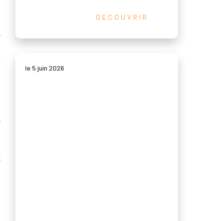
.
DECOUVRIR
,
r
le 5 juin 2026
s
r
:
t
r