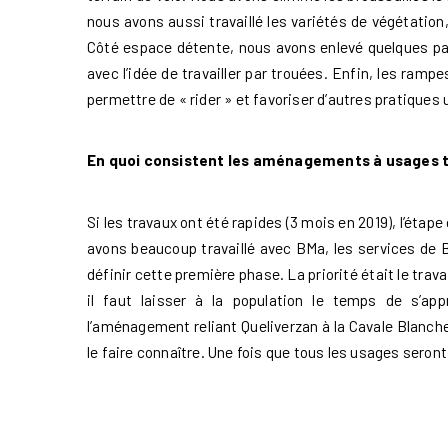
Commercialisation
nous avons aussi travaillé les variétés de végétation, 
Côté espace détente, nous avons enlevé quelques parce
avec l’idée de travailler par trouées. Enfin, les ramp
Marchés
permettre de « rider » et favoriser d’autres pratiques 
En quoi consistent les aménagements à usages t
Actualités et
médias
Si les travaux ont été rapides (3 mois en 2019), l’étap
avons beaucoup travaillé avec BMa, les services de B
définir cette première phase. La priorité était le travai
Contact
il faut laisser à la population le temps de s’app
l’aménagement reliant Queliverzan à la Cavale Blanche
le faire connaître. Une fois que tous les usages sero
Presse