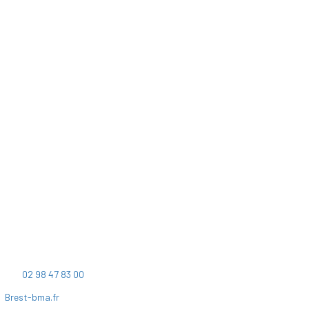
Accueil
BMa
BMa
9 rue Duquesne
Les 7 dimensions
CS 23821
Les projets
29238 BREST Cedex 2
Commercialisation
Marchés
Actualités et médias
Tél:
02 98 47 83 00
Contact
Brest-bma.fr