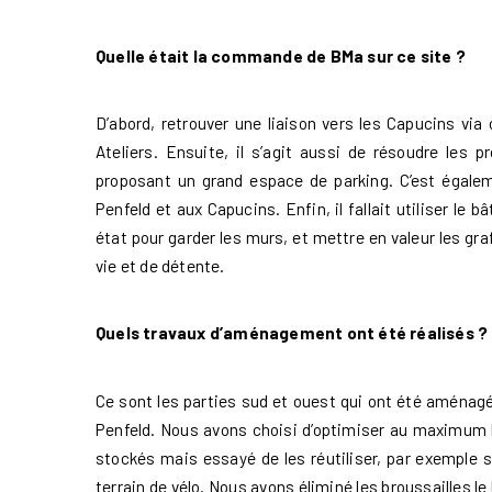
Quelle était la commande de BMa sur ce site ?
D’abord, retrouver une liaison vers les Capucins via 
Accueil
Ateliers. Ensuite, il s’agit aussi de résoudre les
proposant un grand espace de parking. C’est égalem
Penfeld et aux Capucins. Enfin, il fallait utiliser le
BMa
état pour garder les murs, et mettre en valeur les gra
vie et de détente.
Les 7 dimensions
Quels travaux d’aménagement ont été réalisés ?
Ce sont les parties sud et ouest qui ont été aménag
Les projets
Penfeld. Nous avons choisi d’optimiser au maximum le
stockés mais essayé de les réutiliser, par exemple
terrain de vélo. Nous avons éliminé les broussailles le 