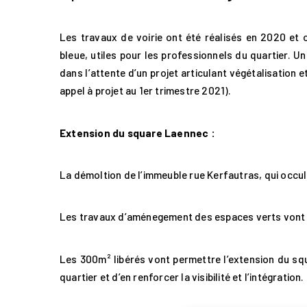
Accueil
Les travaux de voirie ont été réalisés en 2020 et 
bleue, utiles pour les professionnels du quartier. U
BMa
dans l’attente d’un projet articulant végétalisation e
appel à projet au 1er trimestre 2021).
Les 7 dimensions
Extension du square Laennec :
Les projets
La démoltion de l’immeuble rue Kerfautras, qui occul
Les travaux d’aménegement des espaces verts vont s
Commercialisation
Les 300m² libérés vont permettre l’extension du sq
Marchés
quartier et d’en renforcer la visibilité et l’intégration.