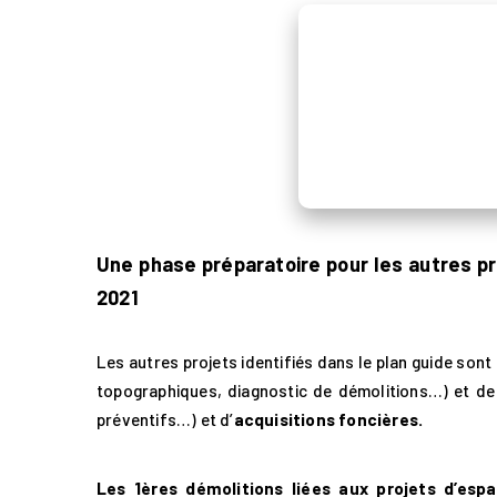
Actualités et
médias
Contact
Une phase préparatoire pour les autres p
Presse
2021
Newsletter
Les autres projets identifiés dans le plan guide so
topographiques, diagnostic de démolitions…) et d
préventifs…) et d’
acquisitions foncières.
Search Button
Search
for:
Les 1ères démolitions liées aux projets d’espa