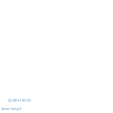
Accueil
BMa
BMa
9 rue Duquesne
Les 7 dimensions
CS 23821
Les projets
29238 BREST Cedex 2
Commercialisation
Marchés
Actualités et médias
Tél:
02 98 47 83 00
Contact
Brest-bma.fr