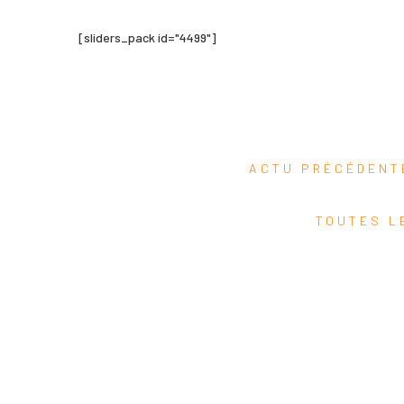
Newsletter
[sliders_pack id="4499"]
Search Button
Search
for:
ACTU PRÉCÉDEN
TOUTES L