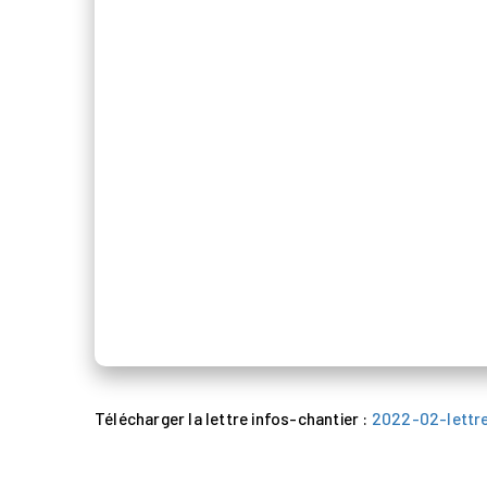
Commercialisation
Marchés
Actualités et
médias
Contact
Presse
Télécharger la lettre infos-chantier :
2022-02-lettr