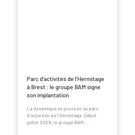
Les projets
Commercialisation
Marchés
Actualités et
médias
Parc d’activités de l’Hermitage
Contact
à Brest : le groupe BAM signe
son implantation
Presse
La dynamique se poursuit au parc
Newsletter
d’activités de l’Hermitage. Début
juillet 2026, le groupe BAM,...
Search Button
Search
for: