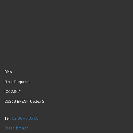
BMa
9 rue Duquesne
CS 23821
29238 BREST Cedex 2
Tél:
02 98 47 83 00
Brest-bma.fr