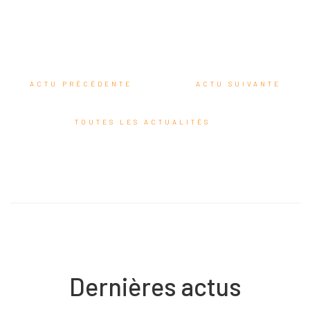
ACTU PRÉCÉDENTE
ACTU SUIVANTE
TOUTES LES ACTUALITÉS
Accueil
BMa
Les 7 dimensions
Les projets
Dernières actus
Commercialisation