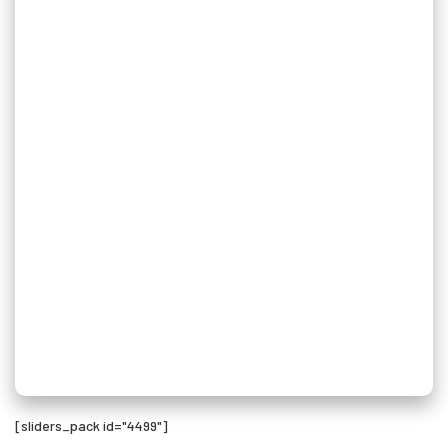
[sliders_pack id="4499"]