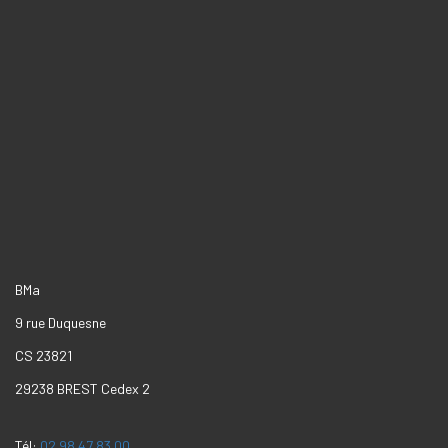
Presse
Newsletter
Search Button
Search
for:
BMa
9 rue Duquesne
CS 23821
29238 BREST Cedex 2
Tél:
02 98 47 83 00