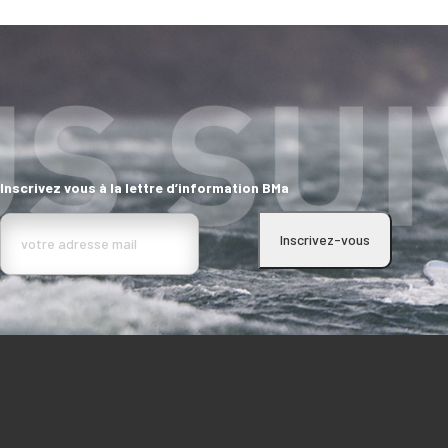
Accueil
BMa
Les 7 dimensions
Les projets
Inscrivez vous à la lettre d’information BMa
Commercialisation
Marchés
Actualités et
médias
Contact