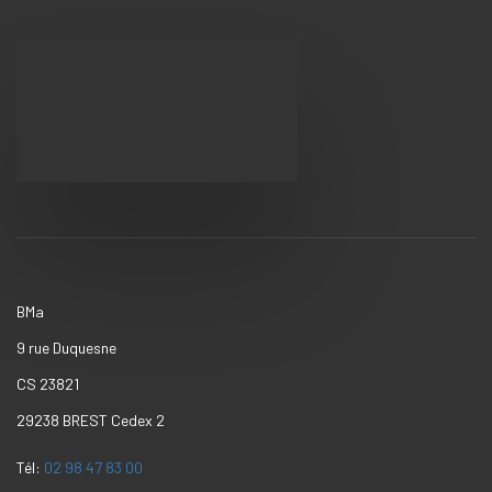
Newsletter
Search Button
Search
for:
BMa
9 rue Duquesne
CS 23821
29238 BREST Cedex 2
Tél:
02 98 47 83 00