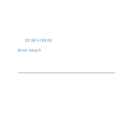
9 rue Duquesne
CS 23821
29238 BREST Cedex 2
Tél:
02 98 47 83 00
Brest-bma.fr
Accueil
BMa
Les 7 dimensions
Les projets
Commercialisation
Marchés