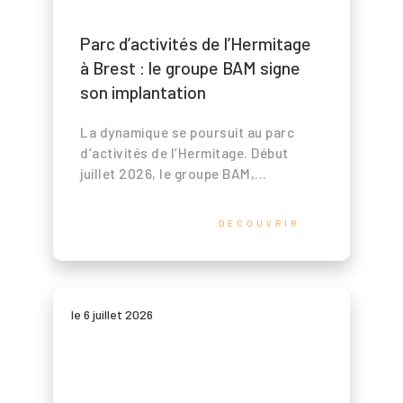
Parc d’activités de l’Hermitage
à Brest : le groupe BAM signe
son implantation
Accueil
La dynamique se poursuit au parc
BMa
d’activités de l’Hermitage. Début
juillet 2026, le groupe BAM,...
Les 7 dimensions
DECOUVRIR
Les projets
Commercialisation
le 6 juillet 2026
Marchés
Actualités et