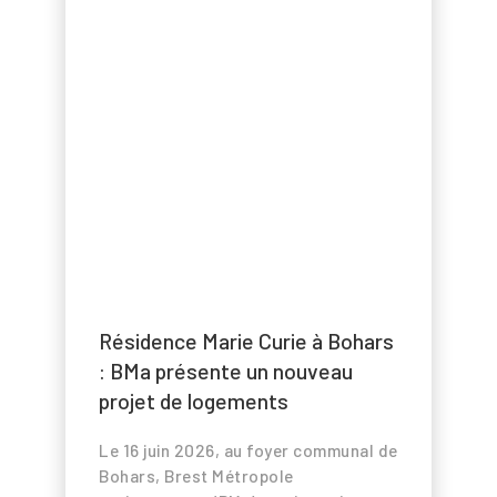
médias
Contact
Presse
Newsletter
Search Button
Search
for:
Résidence Marie Curie à Bohars
: BMa présente un nouveau
projet de logements
Le 16 juin 2026, au foyer communal de
Bohars, Brest Métropole