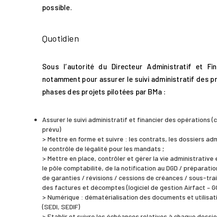
possible.
Quotidien
Sous l’autorité du Directeur Administratif et Fin
notamment pour assurer le suivi administratif des p
phases des projets pilotées par BMa :
Assurer le suivi administratif et financier des opérations
prévu)
> Mettre en forme et suivre : les contrats, les dossiers ad
le contrôle de légalité pour les mandats ;
> Mettre en place, contrôler et gérer la vie administrativ
le pôle comptabilité, de la notification au DGD / préparat
de garanties / révisions / cessions de créances / sous-tra
des factures et décomptes (logiciel de gestion Airfact – 
> Numérique : dématérialisation des documents et utilisa
(SEDI, SEDIF)
> Etablir et suivre les échéances relatives à chaque doss