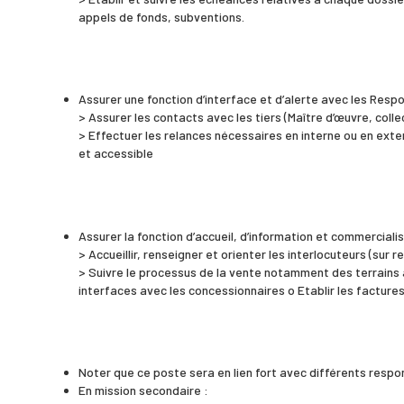
Accueil
appels de fonds, subventions.
BMa
Assurer une fonction d’interface et d’alerte avec les Resp
> Assurer les contacts avec les tiers (Maître d’œuvre, collec
> Effectuer les relances nécessaires en interne ou en exte
Les 7 dimensions
et accessible
Les projets
Assurer la fonction d’accueil, d’information et commerciali
> Accueillir, renseigner et orienter les interlocuteurs (sur
> Suivre le processus de la vente notamment des terrains 
interfaces avec les concessionnaires o Etablir les factures
Commercialisation
Marchés
Noter que ce poste sera en lien fort avec différents resp
En mission secondaire :