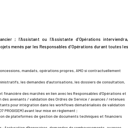
ancier ; l’Assistant ou l’Assistante d’Opérations interviendra
rojets menés par les Responsables d’Opérations durant toutes le
 (concessions, mandats, opérations propres, AMO si contractuellement
ministratifs, les demandes d’autorisations, les dossiers de consultation,
e et financière des marchés en lien avec les Responsables d’Opérations et
ion des avenants / validation des Ordres de Service / avances / retenues
itants pour intégration dans les workflows dématérialisés de validation
GO7 PROGISEM) avant leur mise en règlement ;
tion de plateformes de gestion de documents techniques et financiers
ier : facturation d’honoraires, demandes de remboursements, avances,