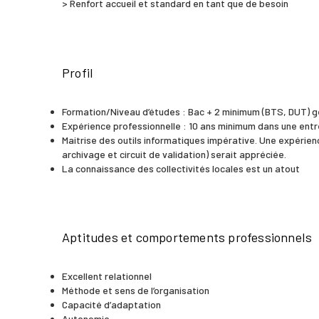
> Renfort accueil et standard en tant que de besoin
Actualités et
médias
Profil
Formation/Niveau d’études : Bac + 2 minimum (BTS, DUT) g
Contact
Expérience professionnelle : 10 ans minimum dans une ent
Maitrise des outils informatiques impérative. Une expérie
archivage et circuit de validation) serait appréciée.
La connaissance des collectivités locales est un atout
Presse
Newsletter
Aptitudes et comportements professionnels
Excellent relationnel
Search Button
Search
Méthode et sens de l’organisation
for:
Capacité d’adaptation
Autonomie